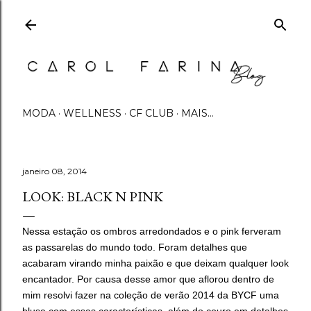
Pular para o conteúdo principal
MODA
WELLNESS
CF CLUB
MAIS…
janeiro 08, 2014
LOOK: BLACK N PINK
Nessa estação os ombros arredondados e o pink ferveram
as passarelas do mundo todo. Foram detalhes que
acabaram virando minha paixão e que deixam qualquer look
encantador. Por causa desse amor que aflorou dentro de
mim resolvi fazer na coleção de verão 2014 da BYCF uma
blusa com essas características, além do couro em detalhes