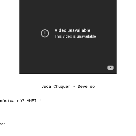
Juca Chuquer - Deve só
música né? AMEI !
har