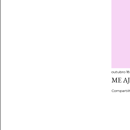
outubro 18,
ME A
Compartil