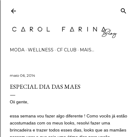
Pular para o conteúdo principal
MODA
WELLNESS
CF CLUB
MAIS…
maio 06, 2014
ESPECIAL DIA DAS MAES
Oii gente,
essa semana vou fazer algo diferente ! Como vocês já estão
acostumadas com os meus looks, resolvi fazer uma
brincadeira e trazer todos esses dias, looks que as mamães
possam usar e que seja uma ótima dica para vocês