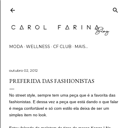
Pular para o conteúdo principal
MODA
WELLNESS
CF CLUB
MAIS…
outubro 02, 2012
PREFERIDA DAS FASHIONISTAS
No street style, sempre tem uma peça que é a favorita das
fashionistas. E dessa vez a peça que está dando o que falar
é mega confortável e só com estilo ela deixa de ser um
simples item no look.
Estou falando do moletom de tigre da marca Kenzo ! Na