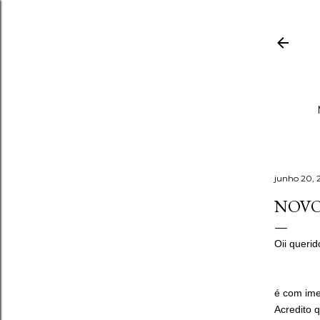
junho 20, 
NOVO
Oii querid
é com ime
Acredito q