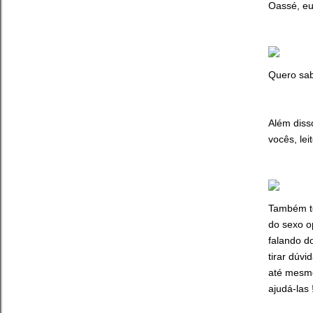
Oassé, eu
Quero sab
Além diss
vocês, le
Também t
do sexo o
falando d
tirar dúv
até mesmo
ajudá-las 