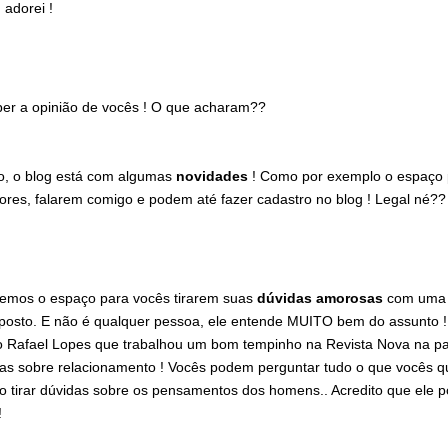
 adorei !
er a opinião de vocês ! O que acharam??
o, o blog está com algumas
novidades
! Como por exemplo o espaço 
itores, falarem comigo e podem até fazer cadastro no blog ! Legal né?
emos o espaço para vocês tirarem suas
dúvidas amorosas
com uma 
posto. E não é qualquer pessoa, ele entende MUITO bem do assunto !
o Rafael Lopes que trabalhou um bom tempinho na Revista Nova na pa
idas sobre relacionamento ! Vocês podem perguntar tudo o que vocês q
 tirar dúvidas sobre os pensamentos dos homens.. Acredito que ele 
!