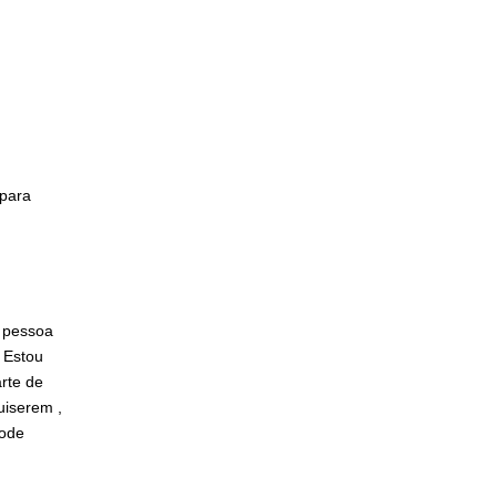
para
?
pessoa
 Estou
rte de
uiserem ,
pode