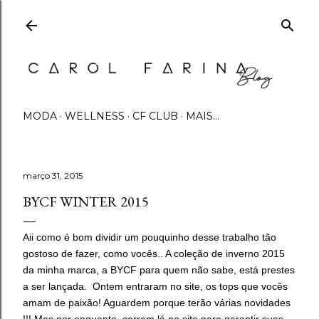
Pular para o conteúdo principal
MODA
WELLNESS
CF CLUB
MAIS…
março 31, 2015
BYCF WINTER 2015
Aii como é bom dividir um pouquinho desse trabalho tão
gostoso de fazer, como vocês.. A coleção de inverno 2015
da minha marca, a BYCF para quem não sabe, está prestes
a ser lançada. Ontem entraram no site, os tops que vocês
amam de paixão! Aguardem porque terão várias novidades
!!! Mas por enquanto, corram lá no site para garantir suas