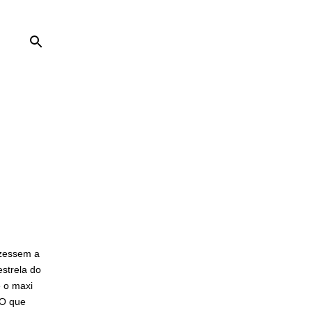
izessem a
estrela do
 o maxi
 O que