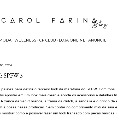
Pular para o conteúdo principal
MODA
WELLNESS
CF CLUB
LOJA ONLINE
ANUNCIE
10, 2014
 SPFW 3
 a palavra para definir o terceiro look da maratona do SPFW. Com tons
olvi apostar em um look mais clean e aonde os acessórios e detalhes f
 A trança da t-shirt branca, a trama da clutch, a sandália e o brinco de 
m a bossa nessa produção. Sem contar no comprimento midi da saia e
is mostrar como é possível fazer um look transado com peças básicas.