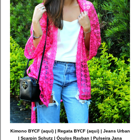
Kimono BYCF (
aqui
) | Regata BYCF (
aqui
) | Jeans Urban
| Scarpin Schutz | Óculos Rayban | Pulseira Jana