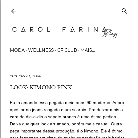
Pular para o conteúdo principal
MODA
WELLNESS
CF CLUB
MAIS…
outubro 28, 2014
LOOK: KIMONO PINK
Eu to amando essa pegada meio anos 90 moderno. Adoro
apostar no jeans rasgado e um scarpin. Pra deixar mais a
cara do dia-a-dia o sapato branco é uma ótima pedida.
Deixa qualquer look arrumado, porém mais casual. Outra
peça importante dessa produção, é o kimono. Ele é ótimo
para jogarmos em cima de qualquer produção mais básica,