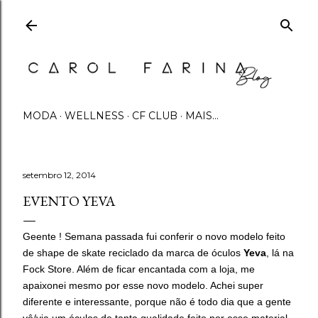
Pular para o conteúdo principal
MODA
WELLNESS
CF CLUB
MAIS…
setembro 12, 2014
EVENTO YEVA
Geente ! Semana passada fui conferir o novo modelo feito
de shape de skate reciclado da marca de óculos
Yeva
, lá na
Fock Store. Além de ficar encantada com a loja, me
apaixonei mesmo por esse novo modelo. Achei super
diferente e interessante, porque não é todo dia que a gente
vê/via um óculos de tanta qualidade feito por esse material