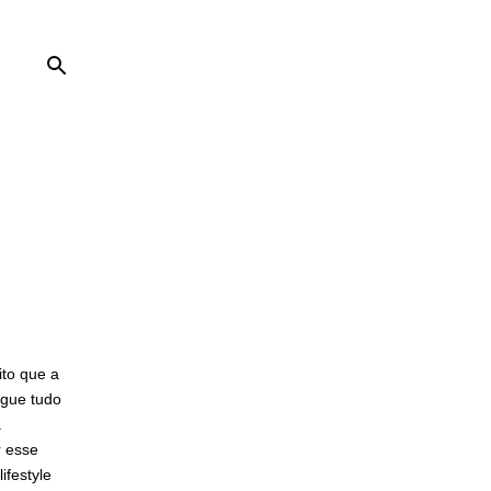
ito que a
gue tudo
a
r esse
ifestyle