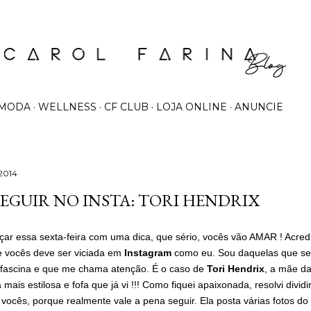
Pular para o conteúdo principal
MODA
WELLNESS
CF CLUB
LOJA ONLINE
ANUNCIE
 2014
SEGUIR NO INSTA: TORI HENDRIX
ar essa sexta-feira com uma dica, que sério, vocês vão AMAR ! Acred
e vocês deve ser viciada em
Instagram
como eu. Sou daquelas que se
fascina e que me chama atenção. É o caso de
Tori Hendrix
, a mãe d
mais estilosa e fofa que já vi !!! Como fiquei apaixonada, resolvi dividi
 vocês, porque realmente vale a pena seguir. Ela posta várias fotos do l