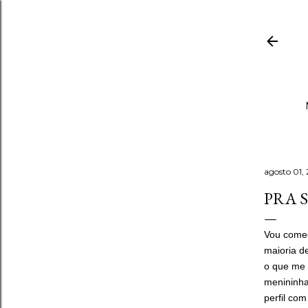
agosto 01,
PRA 
Vou começ
maioria d
o que me 
menininha 
perfil com