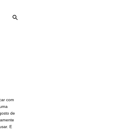
ncar com
 uma
gosto de
emamente
usar. E