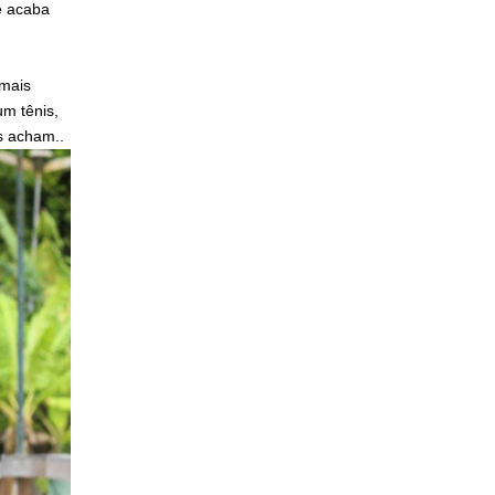
e acaba
 mais
um tênis,
s acham..