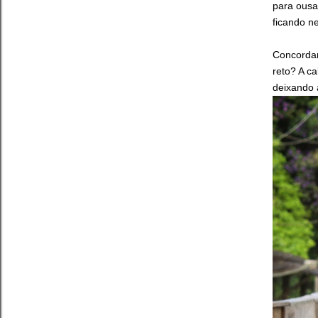
para ousa
ficando n
Concordam
reto? A c
deixando 