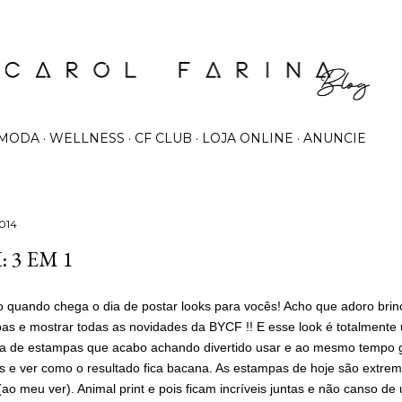
Pular para o conteúdo principal
MODA
WELLNESS
CF CLUB
LOJA ONLINE
ANUNCIE
2014
 3 EM 1
o quando chega o dia de postar looks para vocês! Acho que adoro bri
as e mostrar todas as novidades da BYCF !! E esse look é totalmente
ra de estampas que acabo achando divertido usar e ao mesmo tempo 
as e ver como o resultado fica bacana. As estampas de hoje são extr
(ao meu ver). Animal print e pois ficam incríveis juntas e não canso de 