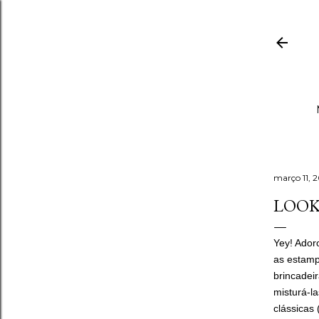
março 11, 
LOOK:
Yey! Ador
as estamp
brincadei
misturá-l
clássicas 