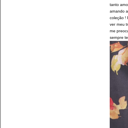
tanto amo
amando as
coleção !
ver meu t
me preocu
sempre te