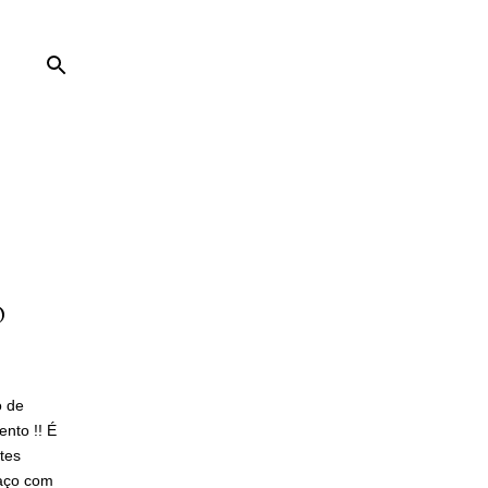
O
o de
nto !! É
tes
faço com