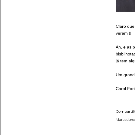
Claro que
verem !!!
Ah, e as 
bisbilhot
já tem al
Um grand
Carol Far
Compartil
Marcadores