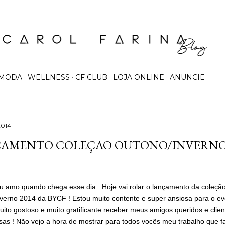
Pular para o conteúdo principal
MODA
WELLNESS
CF CLUB
LOJA ONLINE
ANUNCIE
2014
AMENTO COLEÇAO OUTONO/INVERN
u amo quando chega esse dia.. Hoje vai rolar o lançamento da coleçã
nverno 2014 da BYCF ! Estou muito contente e super ansiosa para o eve
ito gostoso e muito gratificante receber meus amigos queridos e clien
sas ! Não vejo a hora de mostrar para todos vocês meu trabalho que 