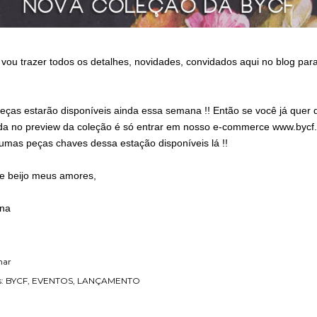
 vou trazer todos os detalhes, novidades, convidados aqui no blog par
peças estarão disponíveis ainda essa semana !! Então se você já quer
ada no preview da coleção é só entrar em nosso e-commerce
www.bycf.
gumas peças chaves dessa estação disponíveis lá !!
e beijo meus amores,
ina
har
:
BYCF
EVENTOS
LANÇAMENTO