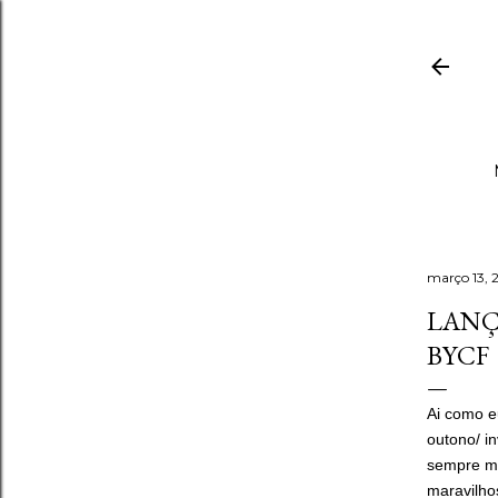
março 13, 
LANÇ
BYCF
Ai como e
outono/ i
sempre mu
maravilho