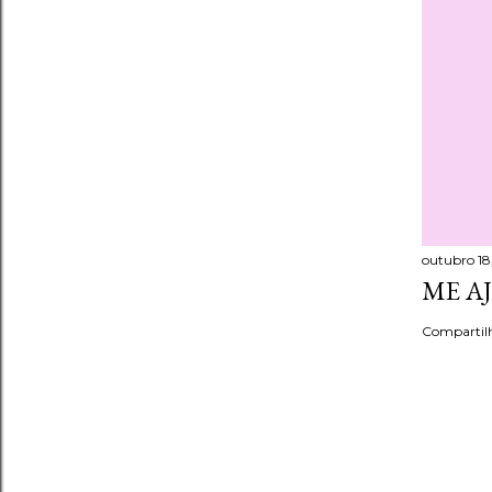
outubro 18,
ME A
Compartil