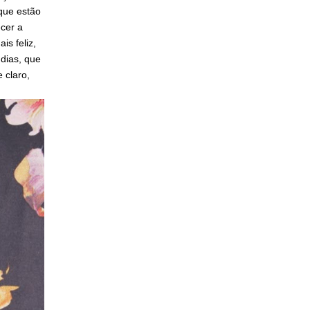
que estão
cer a
s feliz,
dias, que
 claro,