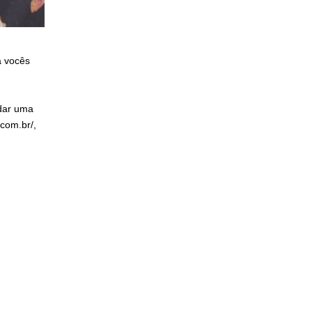
a vocês
 dar uma
com.br/
,