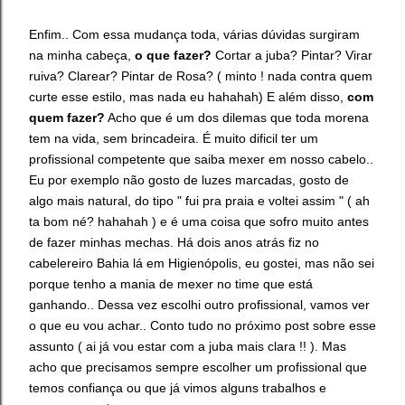
Enfim.. Com essa mudança toda, várias dúvidas surgiram
na minha cabeça,
o que fazer?
Cortar a juba? Pintar? Virar
ruiva? Clarear? Pintar de Rosa? ( minto ! nada contra quem
curte esse estilo, mas nada eu hahahah) E além disso,
com
quem fazer?
Acho que é um dos dilemas que toda morena
tem na vida, sem brincadeira. É muito dificil ter um
profissional competente que saiba mexer em nosso cabelo..
Eu por exemplo não gosto de luzes marcadas, gosto de
algo mais natural, do tipo " fui pra praia e voltei assim " ( ah
ta bom né? hahahah ) e é uma coisa que sofro muito antes
de fazer minhas mechas. Há dois anos atrás fiz no
cabelereiro Bahia lá em Higienópolis, eu gostei, mas não sei
porque tenho a mania de mexer no time que está
ganhando.. Dessa vez escolhi outro profissional, vamos ver
o que eu vou achar.. Conto tudo no próximo post sobre esse
assunto ( ai já vou estar com a juba mais clara !! ). Mas
acho que precisamos sempre escolher um profissional que
temos confiança ou que já vimos alguns trabalhos e