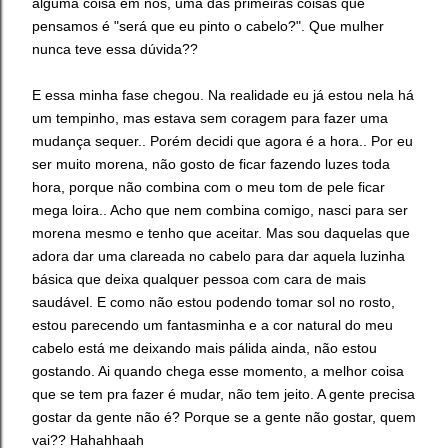
alguma coisa em nós, uma das primeiras coisas que
pensamos é "será que eu pinto o cabelo?". Que mulher
nunca teve essa dúvida??
E essa minha fase chegou. Na realidade eu já estou nela há
um tempinho, mas estava sem coragem para fazer uma
mudança sequer.. Porém decidi que agora é a hora.. Por eu
ser muito morena, não gosto de ficar fazendo luzes toda
hora, porque não combina com o meu tom de pele ficar
mega loira.. Acho que nem combina comigo, nasci para ser
morena mesmo e tenho que aceitar. Mas sou daquelas que
adora dar uma clareada no cabelo para dar aquela luzinha
básica que deixa qualquer pessoa com cara de mais
saudável. E como não estou podendo tomar sol no rosto,
estou parecendo um fantasminha e a cor natural do meu
cabelo está me deixando mais pálida ainda, não estou
gostando. Ai quando chega esse momento, a melhor coisa
que se tem pra fazer é mudar, não tem jeito. A gente precisa
gostar da gente não é? Porque se a gente não gostar, quem
vai?? Hahahhaah