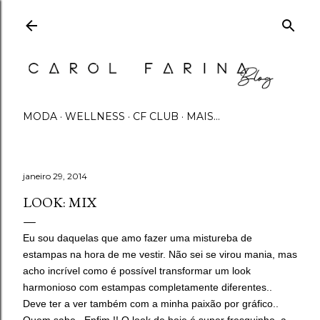
Pular para o conteúdo principal
MODA
WELLNESS
CF CLUB
MAIS…
janeiro 29, 2014
LOOK: MIX
Eu sou daquelas que amo fazer uma mistureba de
estampas na hora de me vestir. Não sei se virou mania, mas
acho incrível como é possível transformar um look
harmonioso com estampas completamente diferentes..
Deve ter a ver também com a minha paixão por gráfico..
Quem sabe.. Enfim !! O look de hoje é super fresquinho, a