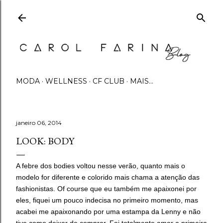
Pular para o conteúdo principal
MODA
WELLNESS
CF CLUB
MAIS…
janeiro 06, 2014
LOOK: BODY
A febre dos bodies voltou nesse verão, quanto mais o
modelo for diferente e colorido mais chama a atenção das
fashionistas. Of course que eu também me apaixonei por
eles, fiquei um pouco indecisa no primeiro momento, mas
acabei me apaixonando por uma estampa da Lenny e não
tive como deixar de comprar. Foi totalmente amor a primeira