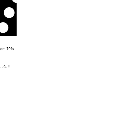
 com 70%
ocês !!