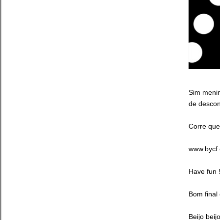
Sim meni
de descon
Corre que
www.bycf.
Have fun !
Bom final
Beijo beijo