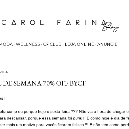
Pular para o conteúdo principal
MODA
WELLNESS
CF CLUB
LOJA ONLINE
ANUNCIE
 2014
L DE SEMANA 70% OFF BYCF
s !!
eliz como eu porque hoje é sexta-feira ??? Não via a hora de chegar o 
ra descansar, porque essa semana foi
punk
!! E como hoje é dia de f
azer mais um motivo para vocês ficarem felizes !!! E não tem como perd