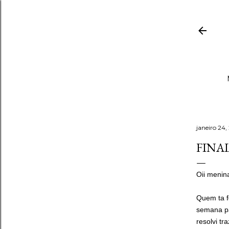
janeiro 24,
FINA
Oii menina
Quem ta f
semana pa
resolvi tr