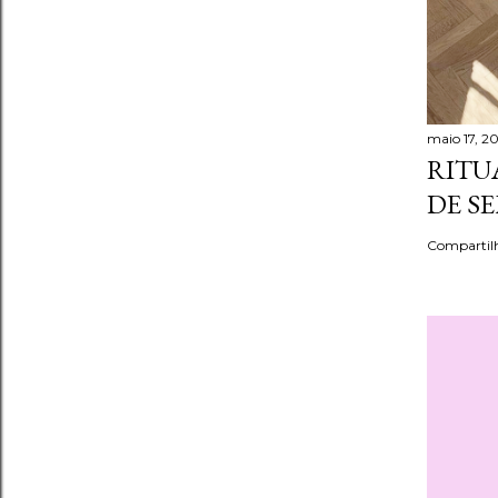
maio 17, 2
RITU
DE S
Compartil