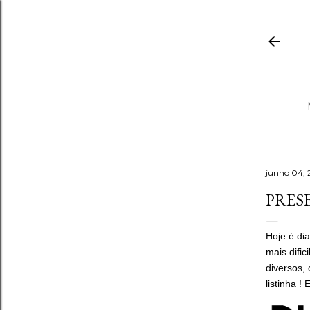
junho 04, 
PRES
Hoje é di
mais dific
diversos, 
listinha !