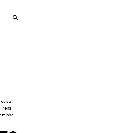
 coisa
i itens
ir minha