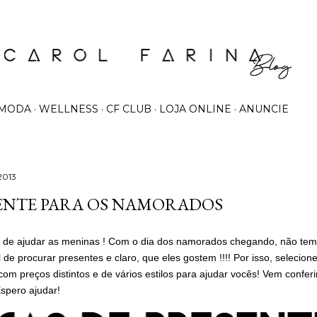
Pular para o conteúdo principal
MODA
WELLNESS
CF CLUB
LOJA ONLINE
ANUNCIE
2013
ENTE PARA OS NAMORADOS
a de ajudar as meninas ! Com o dia dos namorados chegando, não tem
il de procurar presentes e claro, que eles gostem !!!! Por isso, selecione
com preços distintos e de vários estilos para ajudar vocês! Vem confer
 Espero ajudar!