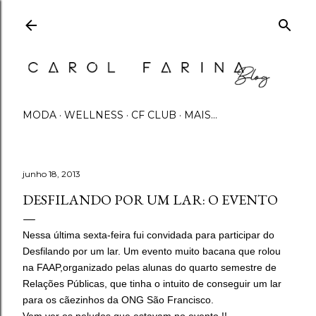
Pular para o conteúdo principal
MODA
WELLNESS
CF CLUB
MAIS…
junho 18, 2013
DESFILANDO POR UM LAR: O EVENTO
Nessa última sexta-feira fui convidada para participar do
Desfilando por um lar. Um evento muito bacana que rolou
na FAAP,organizado pelas alunas do quarto semestre de
Relações Públicas, que tinha o intuito de conseguir um lar
para os cãezinhos da ONG São Francisco.
Vem ver os peludos que estavam no evento !!