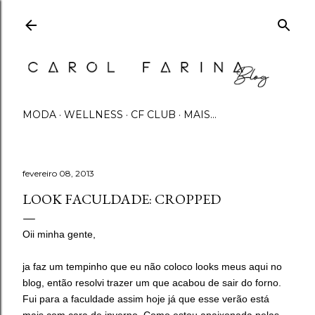
Pular para o conteúdo principal
MODA
WELLNESS
CF CLUB
MAIS…
fevereiro 08, 2013
LOOK FACULDADE: CROPPED
Oii minha gente,
ja faz um tempinho que eu não coloco looks meus aqui no
blog, então resolvi trazer um que acabou de sair do forno.
Fui para a faculdade assim hoje já que esse verão está
mais com cara de inverno. Como estou apaixonada pelas