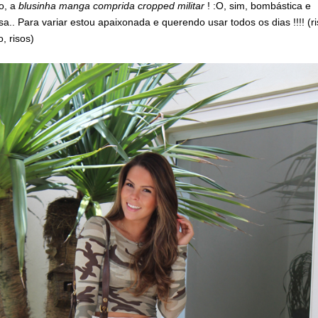
o, a
blusinha manga comprida cropped militar
! :O, sim, bombástica e
a.. Para variar estou apaixonada e querendo usar todos os dias !!!! (ri
o, risos)