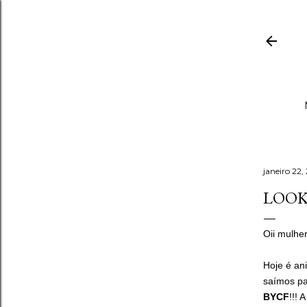
janeiro 22,
LOOK
Oii mulhe
Hoje é an
saímos pa
BYCF
!!! 