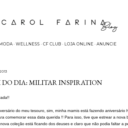
Pular para o conteúdo principal
MODA
WELLNESS
CF CLUB
LOJA ONLINE
ANUNCIE
 2013
 DO DIA: MILITAR INSPIRATION
rada!!
iversário do meu tesouro, sim, minha mamis está fazendo aniversário 
ra comemorar essa data querida !! Para isso, tive que estrear a nova 
A nova coleção está ficando dos deuses e claro que não podia faltar a 