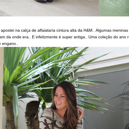
 apostei na calça de alfaiataria cintura alta da H&M.. Algumas meninas
am da onde era.. E infelizmente é super antiga.. Uma coleção do ano 
e engano..