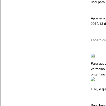
usei para
Apostei n
2012/13 d
Espero qu
Para queb
vermelho 
ontem no 
E aii, o 
Beijo beijo