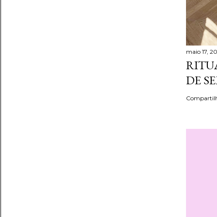
maio 17, 2
RITU
DE S
Compartil