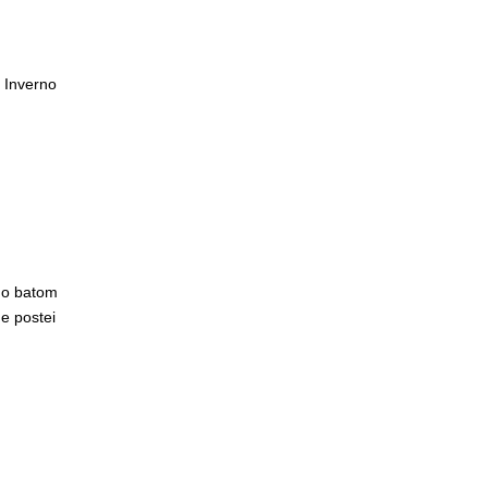
 Inverno
no batom
e postei