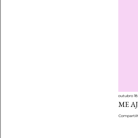
outubro 18,
ME A
Compartil