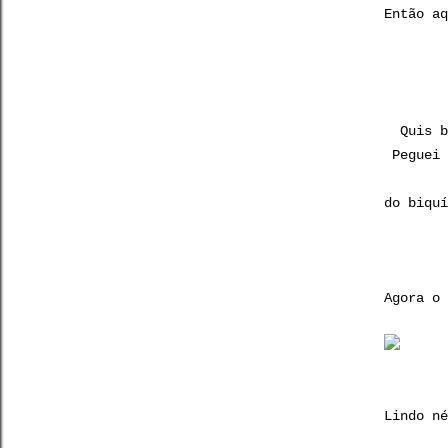
Então aq
Quis b
Peguei 
do biquí
Agora o 
Lindo né