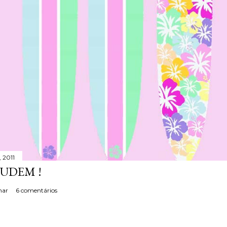
 2011
JUDEM !
har
6 comentários