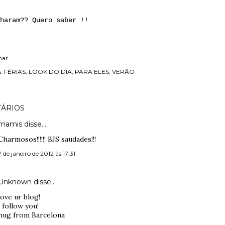
haram?? Quero saber !!
har
:
FÉRIAS
LOOK DO DIA
PARA ELES
VERÃO
ÁRIOS
mamis disse…
Charmosos!!!!!! BJS saudades!!!
7 de janeiro de 2012 às 17:31
Unknown
disse…
love ur blog!
i follow you!
hug from Barcelona