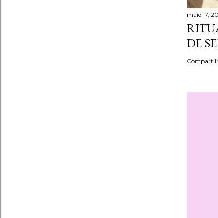
maio 17, 2
RITU
DE S
Compartil