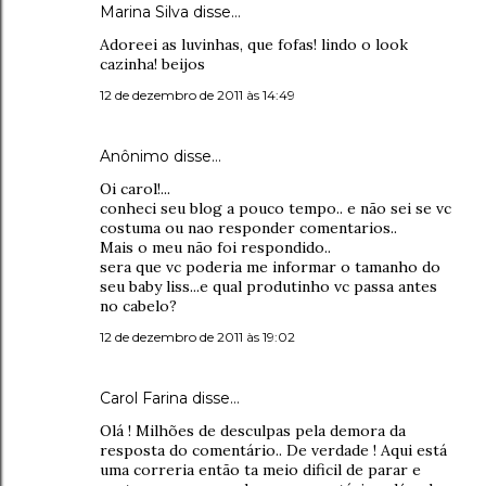
Marina Silva disse…
Adoreei as luvinhas, que fofas! lindo o look
cazinha! beijos
12 de dezembro de 2011 às 14:49
Anônimo disse…
Oi carol!...
conheci seu blog a pouco tempo.. e não sei se vc
costuma ou nao responder comentarios..
Mais o meu não foi respondido..
sera que vc poderia me informar o tamanho do
seu baby liss...e qual produtinho vc passa antes
no cabelo?
12 de dezembro de 2011 às 19:02
Carol Farina
disse…
Olá ! Milhões de desculpas pela demora da
resposta do comentário.. De verdade ! Aqui está
uma correria então ta meio dificil de parar e