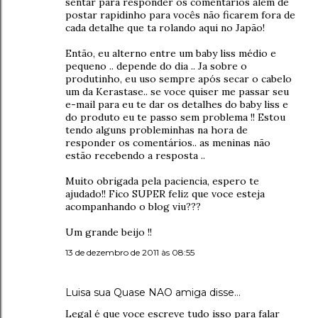
sentar para responder os comentários além de
postar rapidinho para vocês não ficarem fora de
cada detalhe que ta rolando aqui no Japão!
Então, eu alterno entre um baby liss médio e
pequeno .. depende do dia .. Ja sobre o
produtinho, eu uso sempre após secar o cabelo
um da Kerastase.. se voce quiser me passar seu
e-mail para eu te dar os detalhes do baby liss e
do produto eu te passo sem problema !! Estou
tendo alguns probleminhas na hora de
responder os comentários.. as meninas não
estão recebendo a resposta ..
Muito obrigada pela paciencia, espero te
ajudado!! Fico SUPER feliz que voce esteja
acompanhando o blog viu???
Um grande beijo !!
13 de dezembro de 2011 às 08:55
Luisa sua Quase NAO amiga disse…
Legal é que voce escreve tudo isso para falar