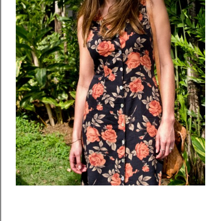
looks todos os dias.. Não há nada hiper
diferente do que costumamos ver..
E ai você concorda?
Compartilhar
Marcadores:
ESTILO
MODA
STREET STYLE
COMENTÁRIOS
POSTAR UM COMENTÁRIO
POSTAGENS MAIS VISITADAS