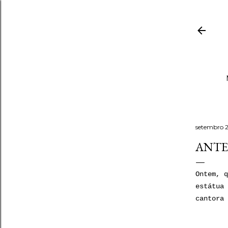
setembro 2
ANTES
Ontem, q
estátua 
cantora 