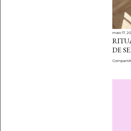
maio 17, 2
RITU
DE S
Compartil